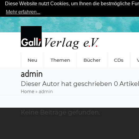
Diese Website nutzt Cookies, um Ihnen die bestmögliche Funk
Mehr erfahren...
Skip
to
content
Neu
Themen
Bücher
CDs
admin
Dieser Autor hat geschrieben 0 Artike
Home
»
admin
Keine Beiträge gefunden.