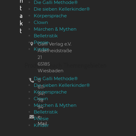
n
Die Galli Methode®
t
Die sieben Kellerkinder®
a
Körpersprache
k
Clown
Märchen & Mythen
t
Belletristik
Poesie
Galli Verlag e.V.
Kinder
Adelheidstraße
21
65185
Produkte nach Themengebieten
Wiesbaden
Die Galli Methode®
0
Die sieben Kellerkinder®
611-
Körpersprache
341
Clown
78
Märchen & Mythen
94
Belletristik
e-
Poesie
Mail
Kinder