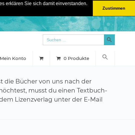
s erklären Sie sich damit einverstanden.
Zustimmen
Search Button
Search
for:
Mein Konto
0 Produkte
st die Bücher von uns nach der
möchtest, musst du einen Textbuch-
 dem Lizenzverlag unter der E-Mail