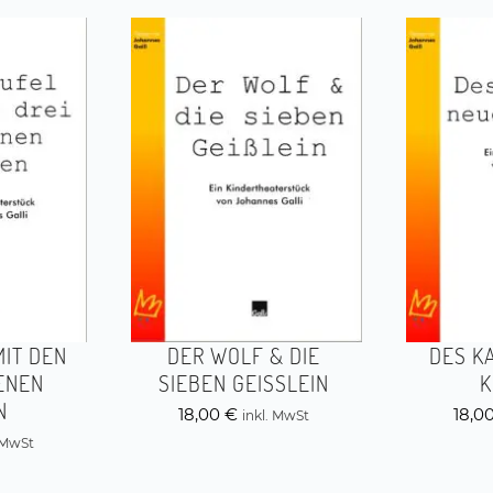
MIT DEN
DER WOLF & DIE
DES K
ENEN
SIEBEN GEISSLEIN
K
N
18,00
€
18,0
inkl. MwSt
. MwSt