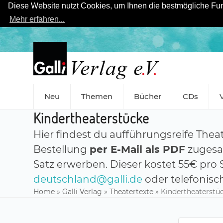
Diese Website nutzt Cookies, um Ihnen die bestmögliche Funk
Mehr erfahren...
Skip
to
content
Neu
Themen
Bücher
CDs
Kindertheaterstücke
Hier findest du aufführungsreife Thea
Bestellung
per E-Mail als PDF
zugesan
Satz erwerben. Dieser kostet 55€ pro 
deutschland@galli.de
oder telefonisc
Home
»
Galli Verlag
»
Theatertexte
»
Kindertheaterstü