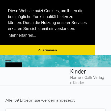
Diese Website nutzt Cookies, um Ihnen die
bestmögliche Funktionalität bieten zu
können. Durch die Nutzung unserer Services
erklären Sie sich damit einverstanden.
Mehr erfahren...
Zustimmen
Skip
to
Open
Close
content
Kinder
mobile
mobile
Home
»
Galli Verlag
menu
menu
»
Kinder
Alle 159 Ergebnisse werden angezeigt