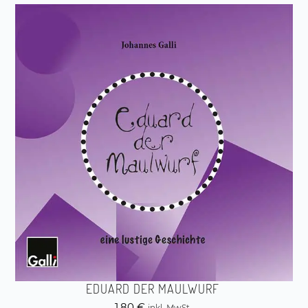
EDUARD DER MAULWURF
1,80
€
inkl. MwSt