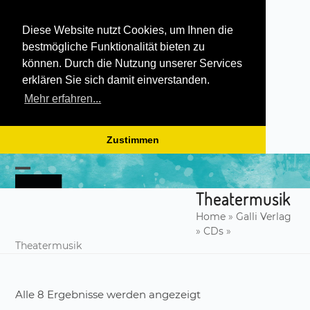
Diese Website nutzt Cookies, um Ihnen die
bestmögliche Funktionalität bieten zu
können. Durch die Nutzung unserer Services
erklären Sie sich damit einverstanden.
Mehr erfahren...
Zustimmen
Skip
to
Open
Close
content
Theatermusik
mobile
mobile
Home
»
Galli Verlag
menu
menu
»
CDs
»
Theatermusik
Alle 8 Ergebnisse werden angezeigt