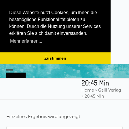
Diese Website nutzt Cookies, um Ihnen die
bestmögliche Funktionalität bieten zu
können. Durch die Nutzung unserer Services
erklären Sie sich damit einverstanden.
Mehr erfahren...
Zustimmen
Skip
to
Open
Close
content
20:45 Min
mobile
mobile
Home
»
Galli Verlag
menu
menu
»
20:45 Min
Einzelnes Ergebnis wird angezeigt