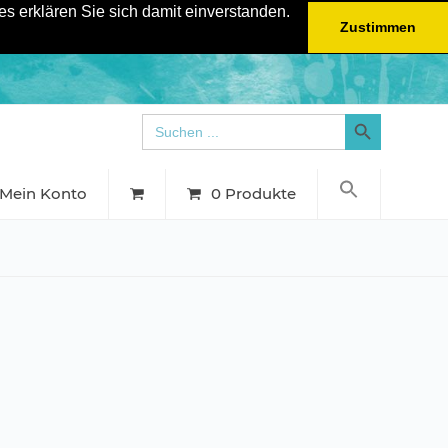
s erklären Sie sich damit einverstanden.
Zustimmen
Search Button
Search
for:
Mein Konto
0 Produkte