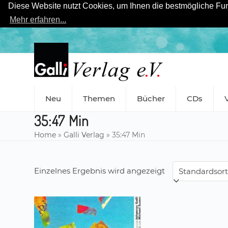
Diese Website nutzt Cookies, um Ihnen die bestmögliche Funk
Mehr erfahren...
Skip
to
content
Neu
Themen
Bücher
CDs
35:47 Min
Home
»
Galli Verlag
»
35:47 Min
Einzelnes Ergebnis wird angezeigt