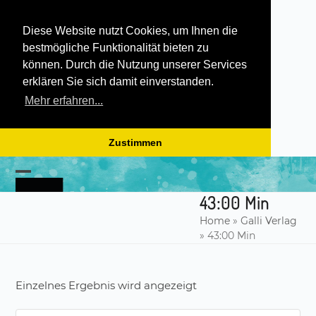
Diese Website nutzt Cookies, um Ihnen die
bestmögliche Funktionalität bieten zu
können. Durch die Nutzung unserer Services
erklären Sie sich damit einverstanden.
Mehr erfahren...
Zustimmen
Skip
to
Open
Close
content
43:00 Min
mobile
mobile
Home
»
Galli Verlag
menu
menu
»
43:00 Min
Einzelnes Ergebnis wird angezeigt