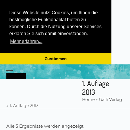
Diese Website nutzt Cookies, um Ihnen die
bestmögliche Funktionalität bieten zu
können. Durch die Nutzung unserer Services
erklären Sie sich damit einverstanden.
Mehr erfahren...
Zustimmen
Skip
to
Open
Close
content
1. Auflage
mobile
mobile
2013
menu
menu
Home
»
Galli Verlag
»
1. Auflage 2013
Alle 5 Ergebnisse werden angezeigt