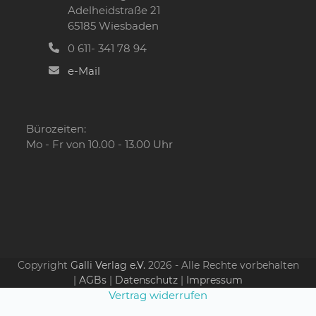
Adelheidstraße 21
65185 Wiesbaden
0 611- 341 78 94
e-Mail
Bürozeiten:
Mo - Fr von 10.00 - 13.00 Uhr
Copyright
Galli Verlag e.V.
2026 - Alle Rechte vorbehalten
|
AGBs
|
Datenschutz
|
Impressum
Vertrag widerrufen