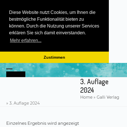
Diese Website nutzt Cookies, um Ihnen die
bestmögliche Funktionalität bieten zu
können. Durch die Nutzung unserer Services
erklären Sie sich damit einverstanden.
Mehr erfahren...
Zustimmen
Skip
to
Open
Close
content
3. Auflage
mobile
mobile
2024
menu
menu
Home
»
Galli Verlag
»
3. Auflage 2024
Einzelnes Ergebnis wird angezeigt