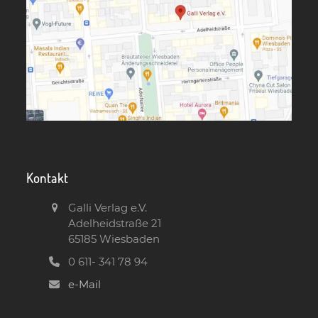
Kontakt
Galli Verlag e.V.
Adelheidstraße 21
65185 Wiesbaden
0 611- 341 78 94
e-Mail