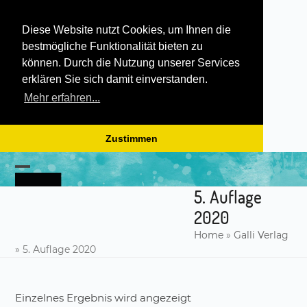
Diese Website nutzt Cookies, um Ihnen die
bestmögliche Funktionalität bieten zu
können. Durch die Nutzung unserer Services
erklären Sie sich damit einverstanden.
Mehr erfahren...
Zustimmen
Skip
to
Open
Close
content
5. Auflage
mobile
mobile
2020
menu
menu
Home
»
Galli Verlag
»
5. Auflage 2020
Einzelnes Ergebnis wird angezeigt