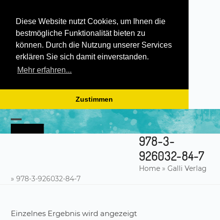
Diese Website nutzt Cookies, um Ihnen die
bestmögliche Funktionalität bieten zu
können. Durch die Nutzung unserer Services
erklären Sie sich damit einverstanden.
Mehr erfahren...
Zustimmen
Skip
to
Open
Close
content
978-3-
mobile
mobile
926032-84-7
menu
menu
Home
»
Galli Verlag
»
978-3-926032-84-7
Einzelnes Ergebnis wird angezeigt