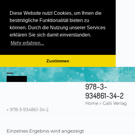
Diese Website nutzt Cookies, um Ihnen die
bestmögliche Funktionalität bieten zu
können. Durch die Nutzung unserer Services
erklären Sie sich damit einverstanden.
Mehr erfahren...
Zustimmen
Skip
to
Open
Close
content
978-3-
mobile
mobile
934861-34-2
menu
menu
Home
»
Galli Verlag
»
978-3-934861-34-2
Einzelnes Ergebnis wird angezeigt