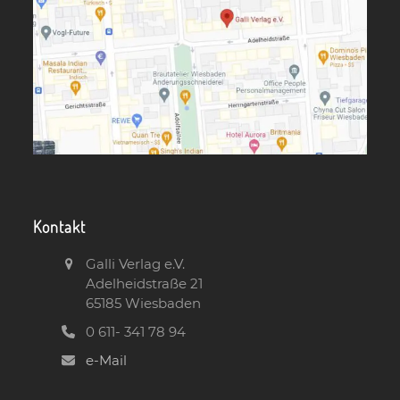
Kontakt
Galli Verlag e.V.
Adelheidstraße 21
65185 Wiesbaden
0 611- 341 78 94
e-Mail