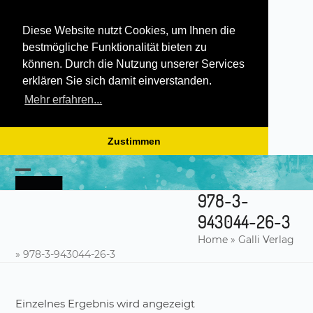
Diese Website nutzt Cookies, um Ihnen die
bestmögliche Funktionalität bieten zu
können. Durch die Nutzung unserer Services
erklären Sie sich damit einverstanden.
Mehr erfahren...
Zustimmen
Skip
to
Open
Close
content
978-3-
mobile
mobile
943044-26-3
menu
menu
Home
»
Galli Verlag
»
978-3-943044-26-3
Einzelnes Ergebnis wird angezeigt