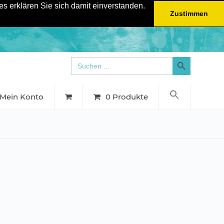
s erklären Sie sich damit einverstanden.
Zustimmen
Search Button
Search
for:
Mein Konto
0 Produkte