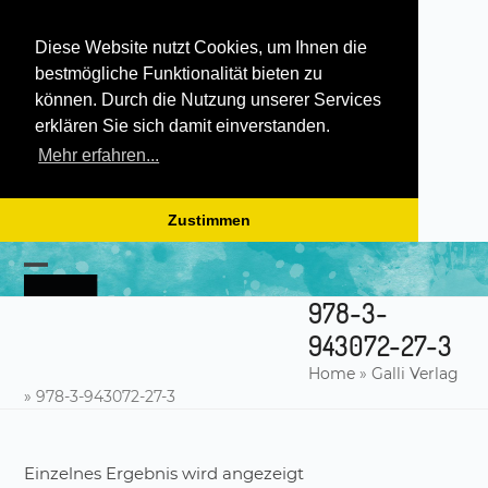
Diese Website nutzt Cookies, um Ihnen die
bestmögliche Funktionalität bieten zu
können. Durch die Nutzung unserer Services
erklären Sie sich damit einverstanden.
Mehr erfahren...
Zustimmen
Skip
to
Open
Close
content
978-3-
mobile
mobile
943072-27-3
menu
menu
Home
»
Galli Verlag
»
978-3-943072-27-3
Einzelnes Ergebnis wird angezeigt