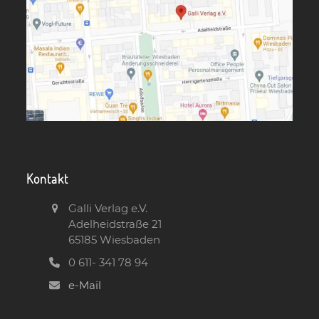
Kontakt
Galli Verlag e.V.
Adelheidstraße 21
65185 Wiesbaden
0 611- 341 78 94
e-Mail