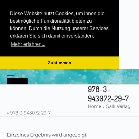
Diese Website nutzt Cookies, um Ihnen die
bestmögliche Funktionalität bieten zu
können. Durch die Nutzung unserer Services
erklären Sie sich damit einverstanden.
Mehr erfahren...
Zustimmen
Skip
to
Open
Close
content
978-3-
mobile
mobile
943072-29-7
menu
menu
Home
»
Galli Verlag
»
978-3-943072-29-7
Einzelnes Ergebnis wird angezeigt