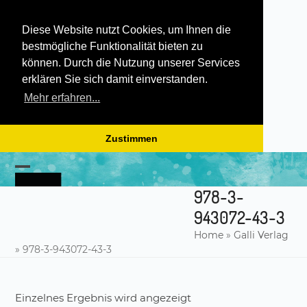
Diese Website nutzt Cookies, um Ihnen die
bestmögliche Funktionalität bieten zu
können. Durch die Nutzung unserer Services
erklären Sie sich damit einverstanden.
Mehr erfahren...
Zustimmen
Skip
to
Open
Close
content
978-3-
mobile
mobile
943072-43-3
menu
menu
Home
»
Galli Verlag
»
978-3-943072-43-3
Einzelnes Ergebnis wird angezeigt