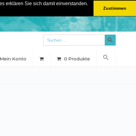
s erklären Sie sich damit einverstanden.
Zustimmen
Search Button
Search
for:
Mein Konto
0 Produkte