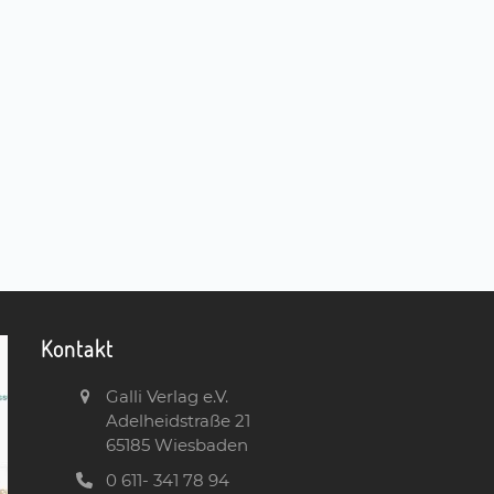
Kontakt
Galli Verlag e.V.
Adelheidstraße 21
65185 Wiesbaden
0 611- 341 78 94