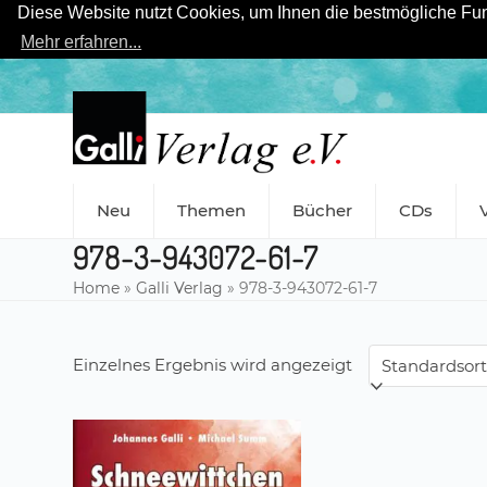
Diese Website nutzt Cookies, um Ihnen die bestmögliche Funk
Mehr erfahren...
Skip
to
content
Neu
Themen
Bücher
CDs
978-3-943072-61-7
Home
»
Galli Verlag
»
978-3-943072-61-7
Einzelnes Ergebnis wird angezeigt