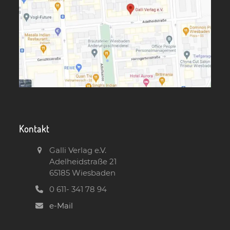
Kontakt
Galli Verlag e.V.
Adelheidstraße 21
65185 Wiesbaden
0 611- 341 78 94
e-Mail