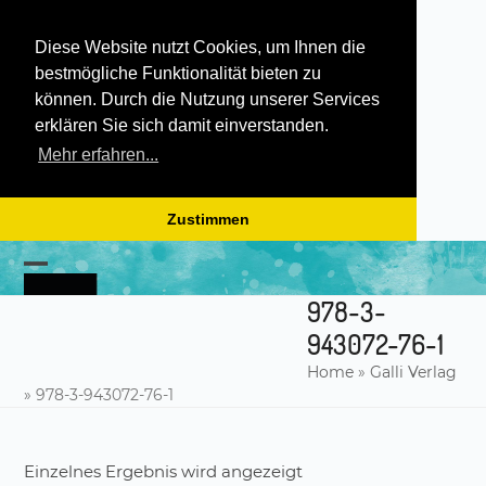
Diese Website nutzt Cookies, um Ihnen die
bestmögliche Funktionalität bieten zu
können. Durch die Nutzung unserer Services
erklären Sie sich damit einverstanden.
Mehr erfahren...
Zustimmen
Skip
to
Open
Close
content
978-3-
mobile
mobile
943072-76-1
menu
menu
Home
»
Galli Verlag
»
978-3-943072-76-1
Einzelnes Ergebnis wird angezeigt