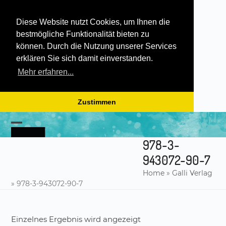
Diese Website nutzt Cookies, um Ihnen die
bestmögliche Funktionalität bieten zu
können. Durch die Nutzung unserer Services
erklären Sie sich damit einverstanden.
Mehr erfahren...
Zustimmen
Skip
to
Open
Close
content
978-3-
mobile
mobile
943072-90-7
menu
menu
Home
»
Galli Verlag
»
978-3-943072-90-7
Einzelnes Ergebnis wird angezeigt