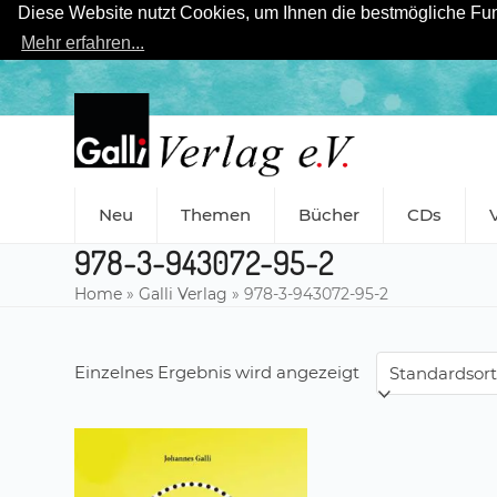
Diese Website nutzt Cookies, um Ihnen die bestmögliche Funk
Mehr erfahren...
Skip
to
content
Neu
Themen
Bücher
CDs
978-3-943072-95-2
Home
»
Galli Verlag
»
978-3-943072-95-2
Einzelnes Ergebnis wird angezeigt