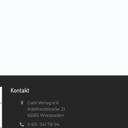
Kontakt
Galli Verlag e.V.
Adelheidstraße 21
65185 Wiesbaden
0 611- 341 78 94