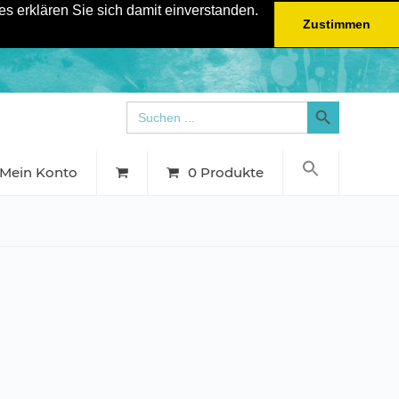
s erklären Sie sich damit einverstanden.
Zustimmen
Search Button
Search
for:
Mein Konto
0 Produkte