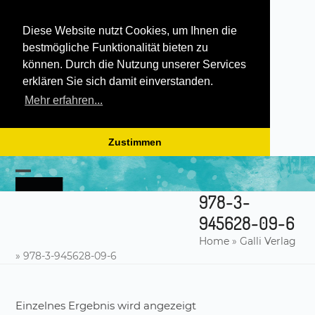
Diese Website nutzt Cookies, um Ihnen die
bestmögliche Funktionalität bieten zu
können. Durch die Nutzung unserer Services
erklären Sie sich damit einverstanden.
Mehr erfahren...
Zustimmen
Skip
to
Open
Close
content
978-3-
mobile
mobile
945628-09-6
menu
menu
Home
»
Galli Verlag
»
978-3-945628-09-6
Einzelnes Ergebnis wird angezeigt