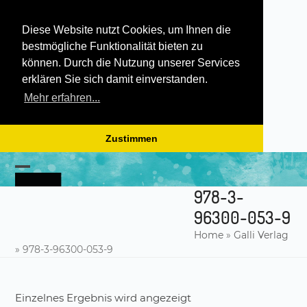
Diese Website nutzt Cookies, um Ihnen die
bestmögliche Funktionalität bieten zu
können. Durch die Nutzung unserer Services
erklären Sie sich damit einverstanden.
Mehr erfahren...
Zustimmen
Skip
to
Open
Close
content
978-3-
mobile
mobile
96300-053-9
menu
menu
Home
»
Galli Verlag
»
978-3-96300-053-9
Einzelnes Ergebnis wird angezeigt