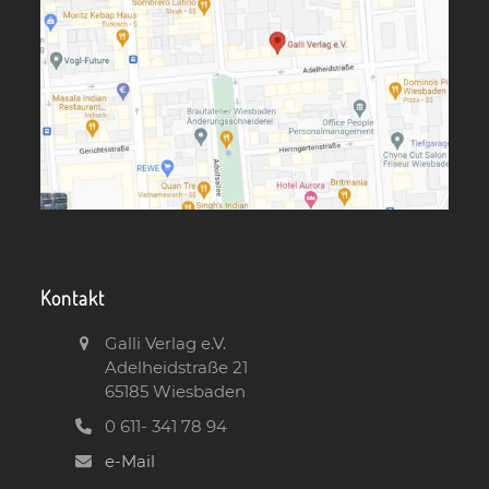
Kontakt
Galli Verlag e.V.
Adelheidstraße 21
65185 Wiesbaden
0 611- 341 78 94
e-Mail