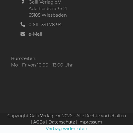
Galli Verlag e.V.
Adelheidstraße 21
65185 Wiesbaden
0 611- 341 78 94
e-Mail
Bürozeiten:
Mo - Fr von 10.00 - 13.00 Uhr
Copyright
Galli Verlag e.V.
2026 - Alle Rechte vorbehalten
|
AGBs
|
Datenschutz
|
Impressum
Vertrag widerrufen