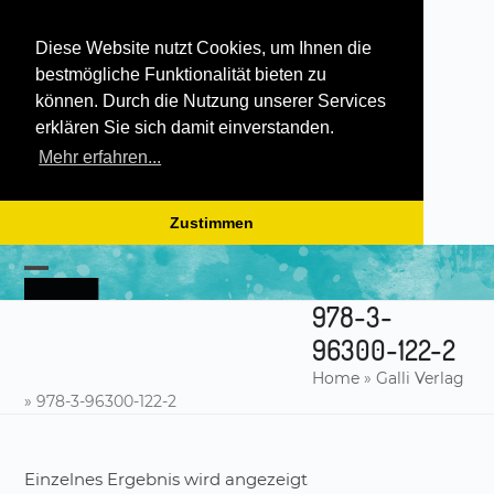
Diese Website nutzt Cookies, um Ihnen die
bestmögliche Funktionalität bieten zu
können. Durch die Nutzung unserer Services
erklären Sie sich damit einverstanden.
Mehr erfahren...
Zustimmen
Skip
to
Open
Close
content
978-3-
mobile
mobile
96300-122-2
menu
menu
Home
»
Galli Verlag
»
978-3-96300-122-2
Einzelnes Ergebnis wird angezeigt