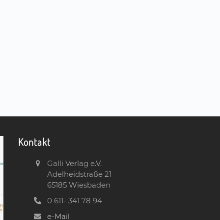
Kontakt
Galli Verlag e.V.
Adelheidstraße 21
65185 Wiesbaden
0 611- 341 78 94
e-Mail