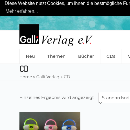
Diese Website nutzt Cookies, um Ihnen die bestmögliche Funk
Mehr erfahren...
Skip
to
content
Neu
Themen
Bücher
CDs
CD
Home
»
Galli Verlag
»
CD
Einzelnes Ergebnis wird angezeigt