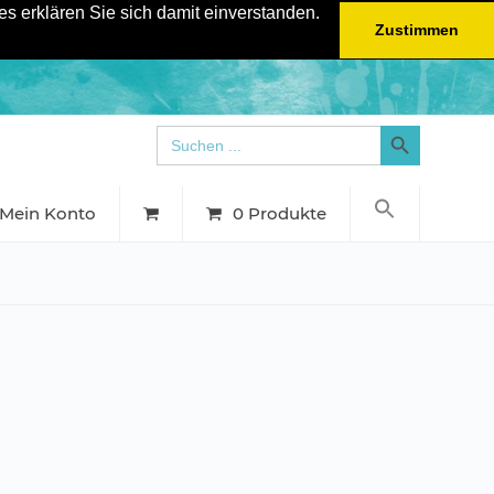
s erklären Sie sich damit einverstanden.
Zustimmen
Search Button
Search
for:
Mein Konto
0 Produkte