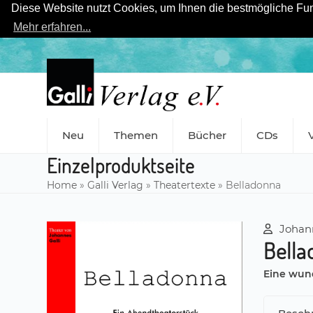
Diese Website nutzt Cookies, um Ihnen die bestmögliche Funk
Mehr erfahren...
Skip
to
content
Neu
Themen
Bücher
CDs
Einzelproduktseite
Home
»
Galli Verlag
»
Theatertexte
»
Belladonna
Johann
Bell
Eine wund