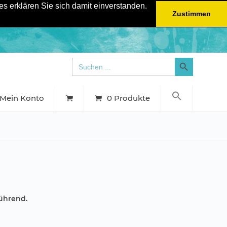
s erklären Sie sich damit einverstanden.
Zustimmen
Search Button
Search
for:
Mein Konto
0 Produkte
rührend.