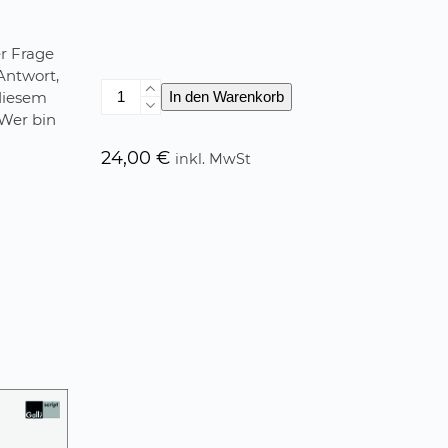
r Frage
Antwort,
Belladonna
 diesem
In den Warenkorb
Menge
 Wer bin
24,00
€
inkl. MwSt