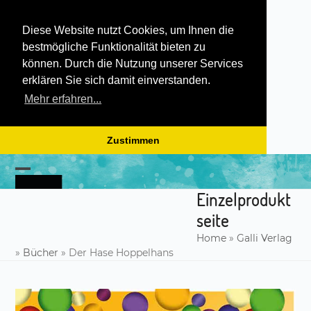
Diese Website nutzt Cookies, um Ihnen die
bestmögliche Funktionalität bieten zu
können. Durch die Nutzung unserer Services
erklären Sie sich damit einverstanden.
Mehr erfahren...
Zustimmen
Skip
to
Open
Close
content
Einzelprodukt
mobile
mobile
seite
menu
menu
Home
»
Galli Verlag
»
Bücher
»
Der Hase Hoppelhans