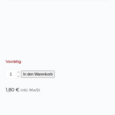
Vorrätig
Der
In den Warenkorb
Hase
Hoppelhans
Menge
1,80
€
inkl. MwSt