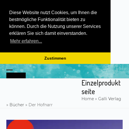
Diese Website nutzt Cookies, um Ihnen die
bestmögliche Funktionalität bieten zu
können. Durch die Nutzung unserer Services
erklären Sie sich damit einverstanden.
Mehr erfahren...
Zustimmen
Skip
to
Open
Close
content
Einzelprodukt
mobile
mobile
seite
menu
menu
Home
»
Galli Verlag
»
Bücher
»
Der Hofnarr