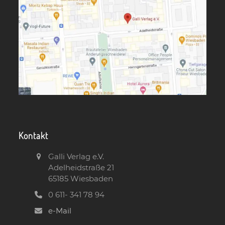
Kontakt
Galli Verlag e.V.
Adelheidstraße 21
65185 Wiesbaden
0 611- 341 78 94
e-Mail