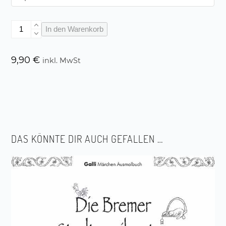
Die
In den Warenkorb
Bremer
Stadtmusikanten
Menge
9,90
€
inkl. MwSt
DAS KÖNNTE DIR AUCH GEFALLEN …