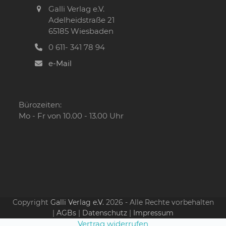
Galli Verlag e.V.
Adelheidstraße 21
65185 Wiesbaden
0 611- 341 78 94
e-Mail
Bürozeiten:
Mo - Fr von 10.00 - 13.00 Uhr
Copyright
Galli Verlag e.V.
2026 - Alle Rechte vorbehalten
|
AGBs
|
Datenschutz
|
Impressum
Vertrag widerrufen