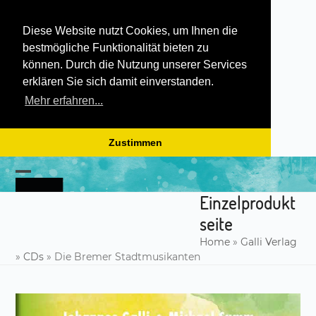
Diese Website nutzt Cookies, um Ihnen die
bestmögliche Funktionalität bieten zu
können. Durch die Nutzung unserer Services
erklären Sie sich damit einverstanden.
Mehr erfahren...
Zustimmen
Skip
to
Open
Close
content
Einzelprodukt
mobile
mobile
seite
menu
menu
Home
»
Galli Verlag
»
CDs
»
Die Bremer Stadtmusikanten