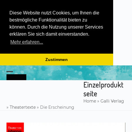
Diese Website nutzt Cookies, um Ihnen die
bestmögliche Funktionalität bieten zu
können. Durch die Nutzung unserer Services
erklären Sie sich damit einverstanden.
Mehr erfahren...
Zustimmen
Skip
to
Open
Close
content
Einzelprodukt
mobile
mobile
seite
menu
menu
Home
»
Galli Verlag
»
Theatertexte
»
Die Erscheinung