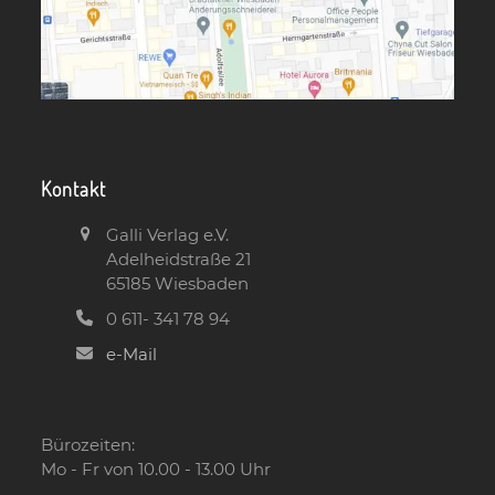
Kontakt
Galli Verlag e.V.
Adelheidstraße 21
65185 Wiesbaden
0 611- 341 78 94
e-Mail
Bürozeiten:
Mo - Fr von 10.00 - 13.00 Uhr