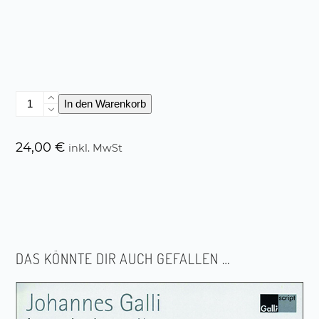
Die
In den Warenkorb
Körpersprache
Show
für
24,00
€
inkl. MwSt
Zwei
Menge
DAS KÖNNTE DIR AUCH GEFALLEN …