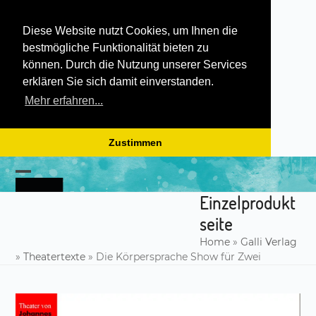
Diese Website nutzt Cookies, um Ihnen die
bestmögliche Funktionalität bieten zu
können. Durch die Nutzung unserer Services
erklären Sie sich damit einverstanden.
Mehr erfahren...
Zustimmen
Skip
to
Open
Close
content
Einzelprodukt
mobile
mobile
seite
menu
menu
Home
»
Galli Verlag
»
Theatertexte
»
Die Körpersprache Show für Zwei