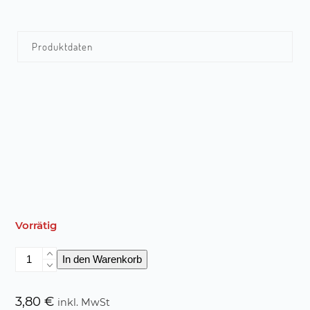
Produktdaten
Vorrätig
Fischrüb
In den Warenkorb
räumt
ab
Menge
3,80
€
inkl. MwSt