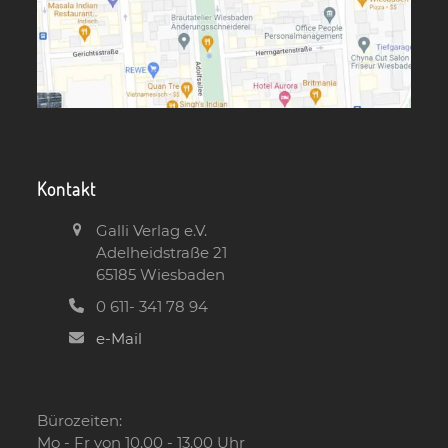
Kontakt
Galli Verlag e.V.
Adelheidstraße 21
65185 Wiesbaden
0 611- 341 78 94
e-Mail
Bürozeiten:
Mo - Fr von 10.00 - 13.00 Uhr