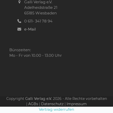
Galli Verlag e.V.
Adelheidstraße 21
65185 Wiesbaden
0 611- 341 78 94
e-Mail
Bürozeiten:
Mo - Fr von 10.00 - 13.00 Uhr
Copyright
Galli Verlag e.V.
2026 - Alle Rechte vorbehalten
|
AGBs
|
Datenschutz
|
Impressum
Vertrag widerrufen