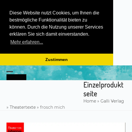
Diese Website nutzt Cookies, um Ihnen die
bestmögliche Funktionalität bieten zu
können. Durch die Nutzung unserer Services
erklären Sie sich damit einverstanden.
Mehr erfahren...
Zustimmen
Skip
to
Open
Close
content
Einzelprodukt
mobile
mobile
seite
menu
menu
Home
»
Galli Verlag
»
Theatertexte
»
frosch mich