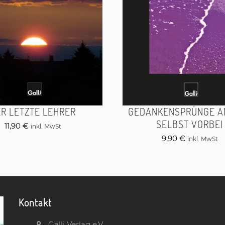
R LETZTE LEHRER
GEDANKENSPRÜNGE AN
SELBST VORBEI
11,90
€
inkl. MwSt
9,90
€
inkl. MwSt
Kontakt
Galli Verlag e.V.