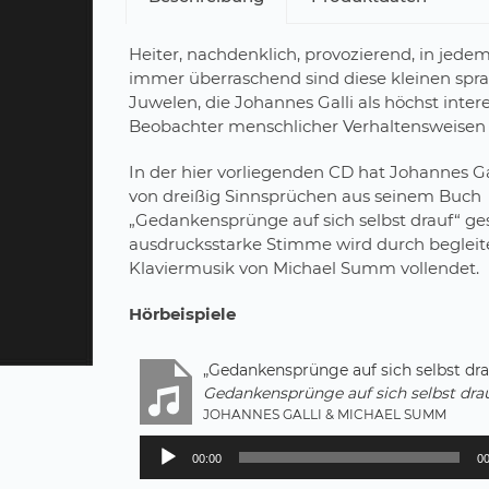
Heiter, nachdenklich, provozierend, in jedem
immer überraschend sind diese kleinen spr
Juwelen, die Johannes Galli als höchst intere
Beobachter menschlicher Verhaltensweisen a
In der hier vorliegenden CD hat Johannes Ga
von dreißig Sinnsprüchen aus seinem Buch
„Gedankensprünge auf sich selbst drauf“ ge
ausdrucksstarke Stimme wird durch beglei
Klaviermusik von Michael Summ vollendet.
Hörbeispiele
„Gedankensprünge auf sich selbst drau
Gedankensprünge auf sich selbst drauf
JOHANNES GALLI & MICHAEL SUMM
Audio-
00:00
00
Player