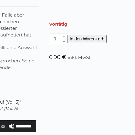
 Falle aber
achlichen
Vorrätig
ssierter
ufnotiert hat.
Gedankensprünge
In den Warenkorb
auf
lli eine Auswahl
sich
selbst
6,90
€
inkl. MwSt
sprochen. Seine
drauf
tende
(Vol.
5)
Menge
f (Vol. 5)“
 (Vol. 5)
Pfeiltasten
:00
Hoch/Runter