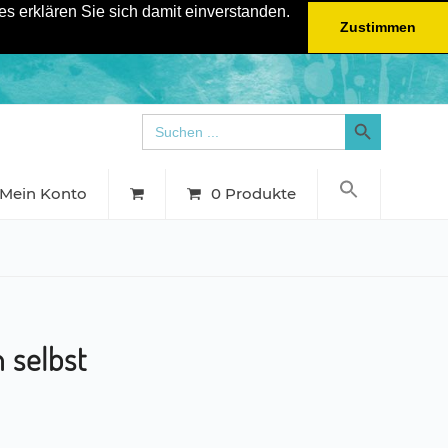
s erklären Sie sich damit einverstanden.
Zustimmen
Search Button
Search
for:
Mein Konto
0 Produkte
 selbst