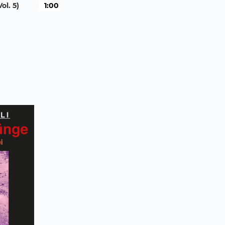
benutzen,
ol. 5)
1:00
um
die
Lautstärke
zu
regeln.