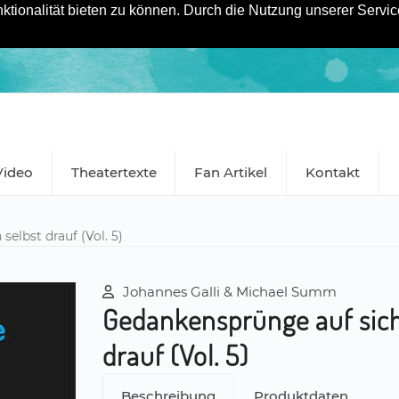
tionalität bieten zu können. Durch die Nutzung unserer Service
Video
Theatertexte
Fan Artikel
Kontakt
elbst drauf (Vol. 5)
Johannes Galli & Michael Summ
Gedankensprünge auf sich
drauf (Vol. 5)
Beschreibung
Produktdaten