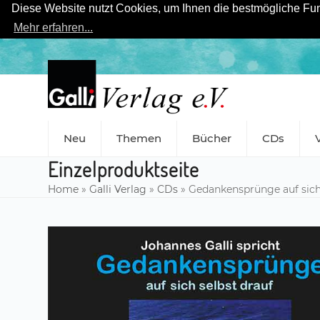
Diese Website nutzt Cookies, um Ihnen die bestmögliche Funk
Mehr erfahren...
Skip
to
content
Neu
Themen
Bücher
CDs
Einzelproduktseite
Home
»
Galli Verlag
»
CDs
»
Gedankensprünge auf sich s