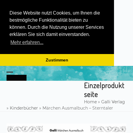
Diese Website nutzt Cookies, um Ihnen die
bestmögliche Funktionalität bieten zu
können. Durch die Nutzung unserer Services
erklären Sie sich damit einverstanden.
Mehr erfahren...
Zustimmen
Skip
to
Open
Close
content
Einzelprodukt
mobile
mobile
seite
menu
menu
Home
»
Galli Verlag
»
Kinderbücher
»
Märchen Ausmalbuch – Sterntaler