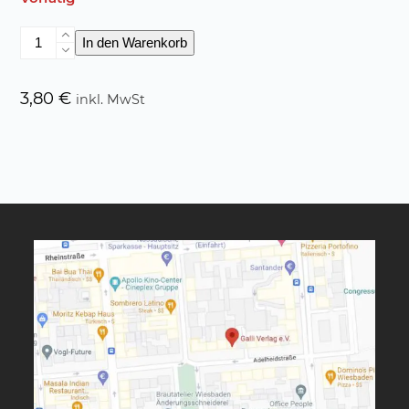
Märchen
In den Warenkorb
Ausmalbuch
-
Sterntaler
3,80
€
inkl. MwSt
Menge