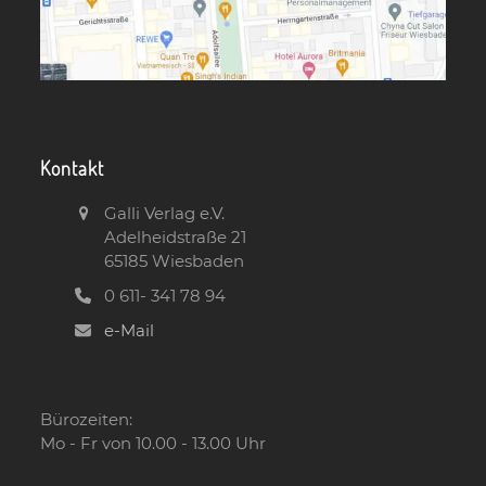
Kontakt
Galli Verlag e.V.
Adelheidstraße 21
65185 Wiesbaden
0 611- 341 78 94
e-Mail
Bürozeiten:
Mo - Fr von 10.00 - 13.00 Uhr