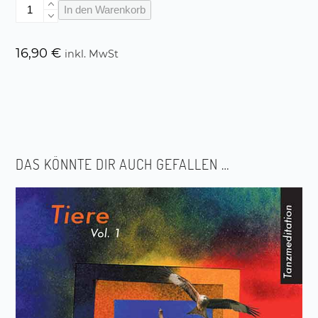
Tanzmeditation
In den Warenkorb
Tiere
Vol.
3
16,90
€
inkl. MwSt
Menge
DAS KÖNNTE DIR AUCH GEFALLEN …