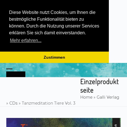
Diese Website nutzt Cookies, um Ihnen die
bestmögliche Funktionalität bieten zu
können. Durch die Nutzung unserer Services
erklären Sie sich damit einverstanden.
Mehr erfahren...
Zustimmen
Skip
to
Open
Close
content
Einzelprodukt
mobile
mobile
seite
menu
menu
Home
»
Galli Verlag
»
CDs
»
Tanzmeditation Tiere Vol. 3