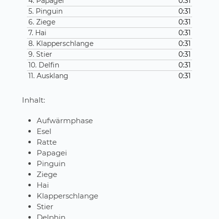
4. Papagei
0:31
5. Pinguin
0:31
6. Ziege
0:31
7. Hai
0:31
8. Klapperschlange
0:31
9. Stier
0:31
10. Delfin
0:31
11. Ausklang
0:31
Inhalt:
Aufwärmphase
Esel
Ratte
Papagei
Pinguin
Ziege
Hai
Klapperschlange
Stier
Delphin