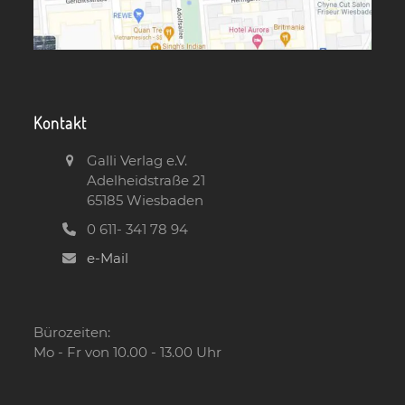
Kontakt
Galli Verlag e.V.
Adelheidstraße 21
65185 Wiesbaden
0 611- 341 78 94
e-Mail
Bürozeiten:
Mo - Fr von 10.00 - 13.00 Uhr