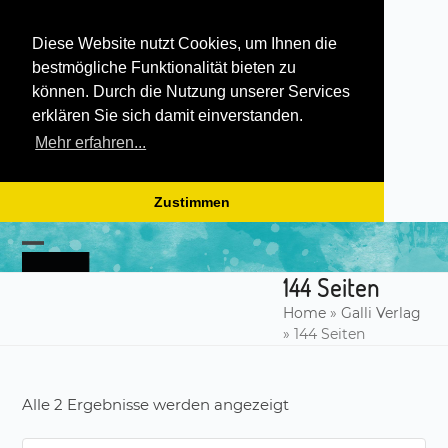
Diese Website nutzt Cookies, um Ihnen die
bestmögliche Funktionalität bieten zu
können. Durch die Nutzung unserer Services
erklären Sie sich damit einverstanden.
Mehr erfahren...
Zustimmen
Skip
to
Open
Close
content
144 Seiten
mobile
mobile
Home
»
Galli Verlag
menu
menu
»
144 Seiten
Alle 2 Ergebnisse werden angezeigt