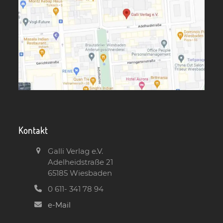
Kontakt
Galli Verlag e.V.
Adelheidstraße 21
65185 Wiesbaden
0 611- 341 78 94
e-Mail