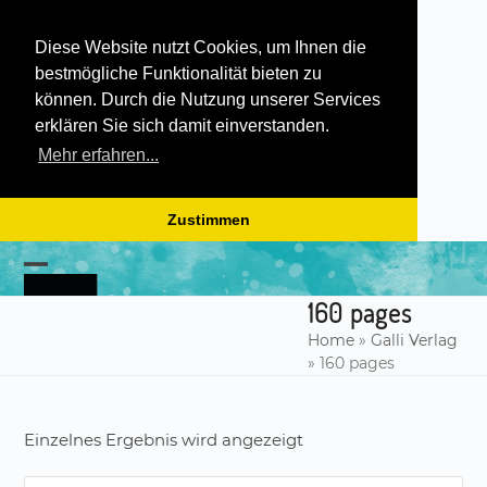
Diese Website nutzt Cookies, um Ihnen die
bestmögliche Funktionalität bieten zu
können. Durch die Nutzung unserer Services
erklären Sie sich damit einverstanden.
Mehr erfahren...
Zustimmen
Skip
to
Open
Close
content
160 pages
mobile
mobile
Home
»
Galli Verlag
menu
menu
»
160 pages
Einzelnes Ergebnis wird angezeigt