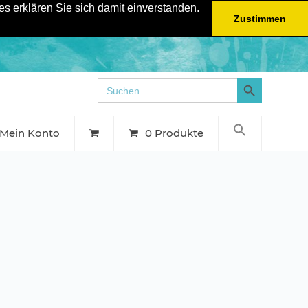
s erklären Sie sich damit einverstanden.
Zustimmen
Search Button
Search
for:
Mein Konto
0 Produkte