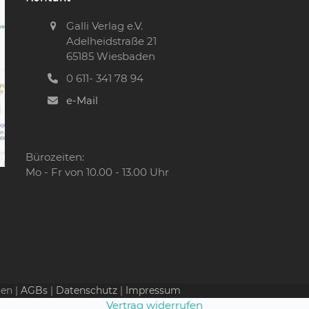
Galli Verlag e.V.
Adelheidstraße 21
65185 Wiesbaden
0 611- 341 78 94
e-Mail
Bürozeiten:
Mo - Fr von 10.00 - 13.00 Uhr
ten |
AGBs
|
Datenschutz
|
Impressum
Vertrag widerrufen