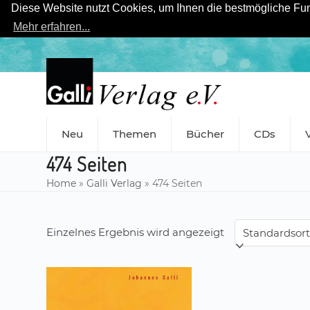
Diese Website nutzt Cookies, um Ihnen die bestmögliche Funk
Mehr erfahren...
Skip
to
content
Neu
Themen
Bücher
CDs
474 Seiten
Home
»
Galli Verlag
»
474 Seiten
Einzelnes Ergebnis wird angezeigt