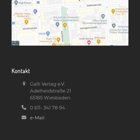
Kontakt
Galli Verlag e.V.
Adelheidstraße 21
65185 Wiesbaden
0 611- 341 78 94
e-Mail