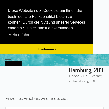
Diese Website nutzt Cookies, um Ihnen die
bestmögliche Funktionalität bieten zu
können. Durch die Nutzung unserer Services
erklären Sie sich damit einverstanden.
Mehr erfahren...
Zustimmen
Skip
to
Open
Close
content
Hamburg, 2011
mobile
mobile
Home
»
Galli Verlag
menu
menu
»
Hamburg, 2011
Einzelnes Ergebnis wird angezeigt