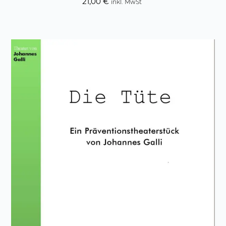
21,00
€
inkl. MwSt