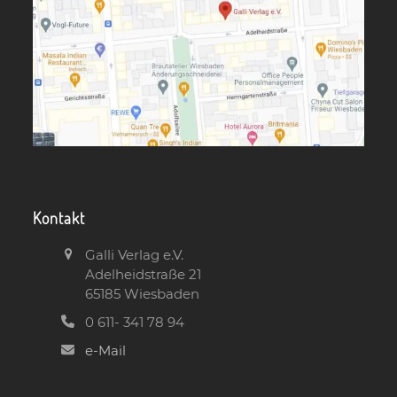
Kontakt
Galli Verlag e.V.
Adelheidstraße 21
65185 Wiesbaden
0 611- 341 78 94
e-Mail