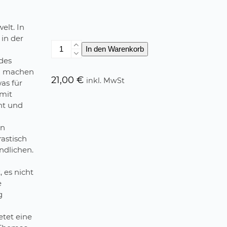
elt. In
 in der
Die
In den Warenkorb
Tüte
 des
Menge
na machen
21,00
€
inkl. MwSt
as für
amit
cht und
en
astisch
ndlichen.
, es nicht
e
g
etet eine