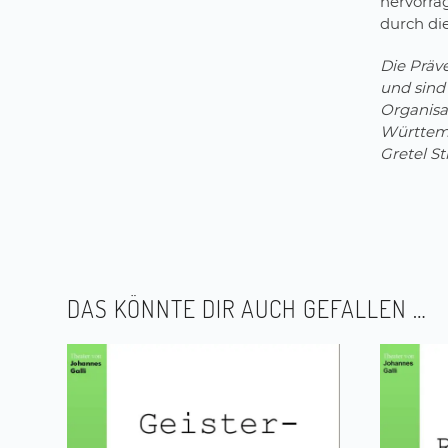
hervorra
durch di
Die Präv
und sind 
Organisa
Württemb
Gretel St
DAS KÖNNTE DIR AUCH GEFALLEN …