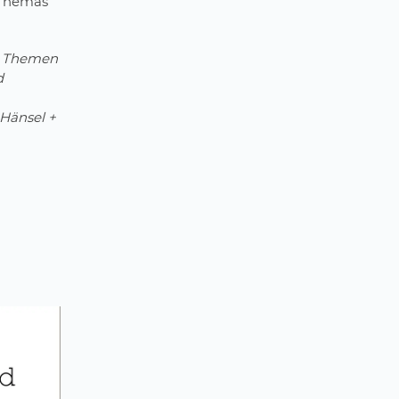
 Themas
le Themen
d
Hänsel +