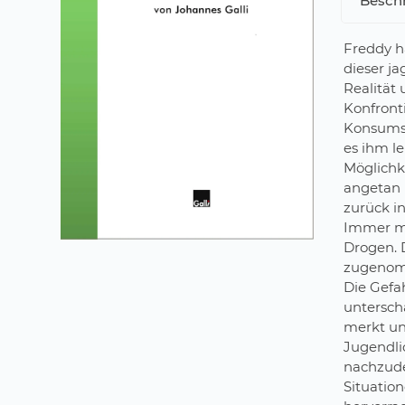
Besch
Freddy hä
dieser ja
Realität 
Konfronti
Konsums.
es ihm le
Möglichke
angetan h
zurück in
Immer me
Drogen. 
zugenomm
Die Gefa
unterschä
merkt un
Jugendli
nachzude
Situatio