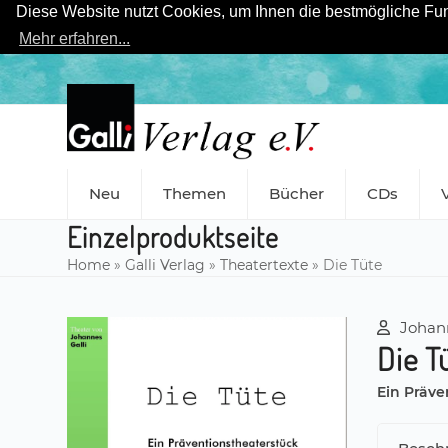
Diese Website nutzt Cookies, um Ihnen die bestmögliche Funk
Mehr erfahren...
Skip
to
content
Neu
Themen
Bücher
CDs
Einzelproduktseite
Home
»
Galli Verlag
»
Theatertexte
»
Die Tüte
Johann
Die T
Ein Präv