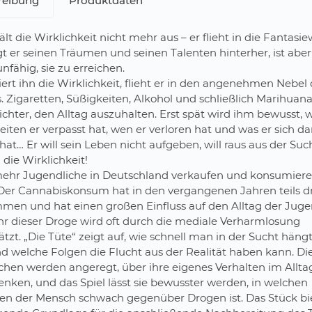
reibung
Produktdaten
lt die Wirklichkeit nicht mehr aus – er flieht in die Fantasiew
gt er seinen Träumen und seinen Talenten hinterher, ist aber
unfähig, sie zu erreichen.
ert ihn die Wirklichkeit, flieht er in den angenehmen Nebel
 Zigaretten, Süßigkeiten, Alkohol und schließlich Marihua
ichter, den Alltag auszuhalten. Erst spät wird ihm bewusst, w
iten er verpasst hat, wen er verloren hat und was er sich d
at… Er will sein Leben nicht aufgeben, will raus aus der Su
 die Wirklichkeit!
hr Jugendliche in Deutschland verkaufen und konsumier
Der Cannabiskonsum hat in den vergangenen Jahren teils dr
en und hat einen großen Einfluss auf den Alltag der Juge
hr dieser Droge wird oft durch die mediale Verharmlosung
tzt. „Die Tüte“ zeigt auf, wie schnell man in der Sucht hängt
d welche Folgen die Flucht aus der Realität haben kann. Di
chen werden angeregt, über ihre eigenes Verhalten im Allta
nken, und das Spiel lässt sie bewusster werden, in welchen
nen der Mensch schwach gegenüber Drogen ist. Das Stück bi