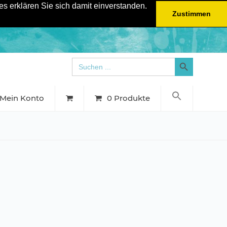
s erklären Sie sich damit einverstanden.
Zustimmen
Search Button
Search
for:
Mein Konto
0 Produkte