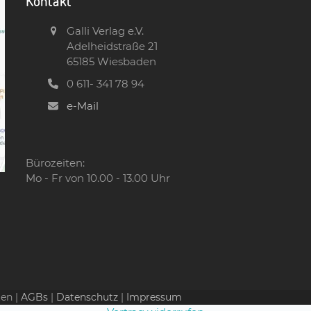
Kontakt
Galli Verlag e.V.
Adelheidstraße 21
65185 Wiesbaden
0 611- 341 78 94
e-Mail
Bürozeiten:
Mo - Fr von 10.00 - 13.00 Uhr
ten |
AGBs
|
Datenschutz
|
Impressum