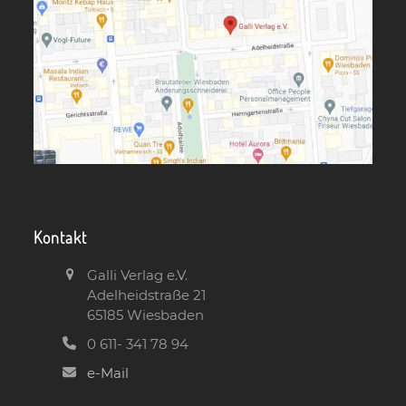
Kontakt
Galli Verlag e.V.
Adelheidstraße 21
65185 Wiesbaden
0 611- 341 78 94
e-Mail