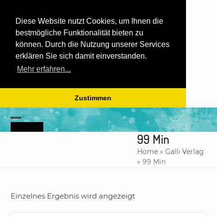
Diese Website nutzt Cookies, um Ihnen die
bestmögliche Funktionalität bieten zu
können. Durch die Nutzung unserer Services
erklären Sie sich damit einverstanden.
Mehr erfahren...
Zustimmen
Skip
to
Open
Close
content
99 Min
mobile
mobile
Home
»
Galli Verlag
menu
menu
»
99 Min
Einzelnes Ergebnis wird angezeigt