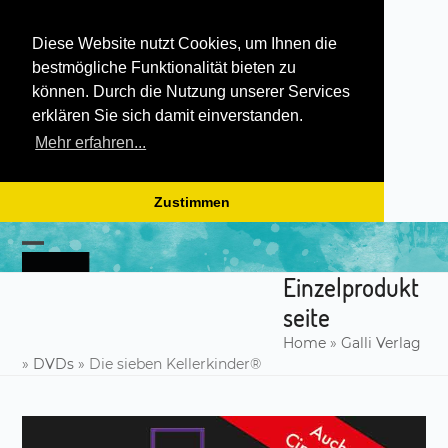
Diese Website nutzt Cookies, um Ihnen die
bestmögliche Funktionalität bieten zu
können. Durch die Nutzung unserer Services
erklären Sie sich damit einverstanden.
Mehr erfahren...
Zustimmen
Skip
to
Open
Close
content
Einzelprodukt
mobile
mobile
seite
menu
menu
Home
»
Galli Verlag
»
DVDs
»
Die sieben Kellerkinder®