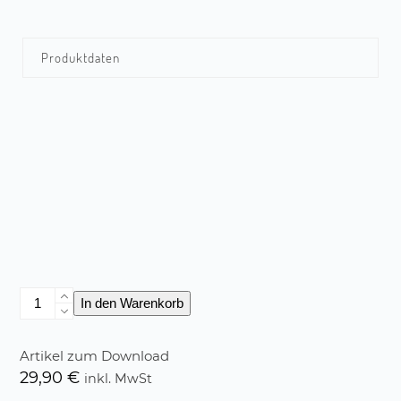
Produktdaten
Die
In den Warenkorb
sieben
Kellerkinder®
Menge
Artikel zum Download
29,90
€
inkl. MwSt