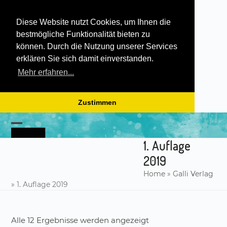
Diese Website nutzt Cookies, um Ihnen die
bestmögliche Funktionalität bieten zu
können. Durch die Nutzung unserer Services
erklären Sie sich damit einverstanden.
Mehr erfahren...
Zustimmen
Skip
to
Open
Close
content
1. Auflage
mobile
mobile
2019
menu
menu
Home
»
Galli Verlag
»
1. Auflage 2019
Alle 12 Ergebnisse werden angezeigt