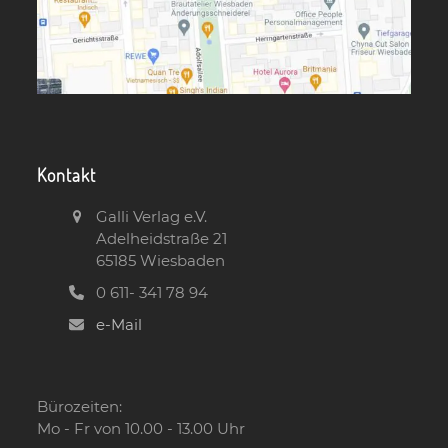
Kontakt
Galli Verlag e.V.
Adelheidstraße 21
65185 Wiesbaden
0 611- 341 78 94
e-Mail
Bürozeiten:
Mo - Fr von 10.00 - 13.00 Uhr