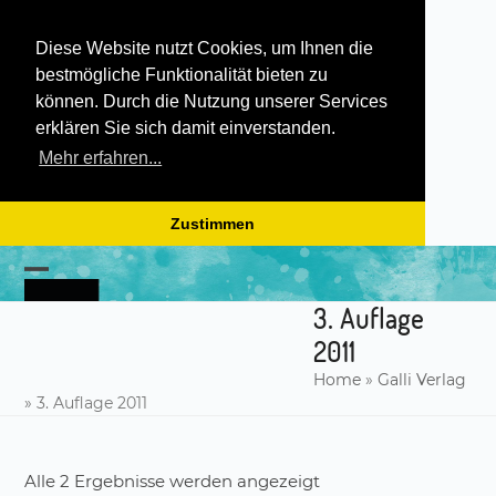
Diese Website nutzt Cookies, um Ihnen die
bestmögliche Funktionalität bieten zu
können. Durch die Nutzung unserer Services
erklären Sie sich damit einverstanden.
Mehr erfahren...
Zustimmen
Skip
to
Open
Close
content
3. Auflage
mobile
mobile
2011
menu
menu
Home
»
Galli Verlag
»
3. Auflage 2011
Alle 2 Ergebnisse werden angezeigt