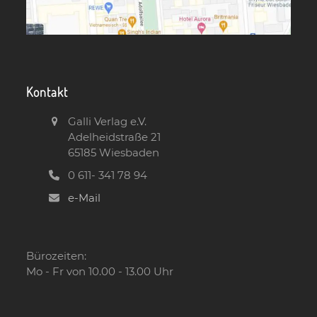
Kontakt
Galli Verlag e.V.
Adelheidstraße 21
65185 Wiesbaden
0 611- 341 78 94
e-Mail
Bürozeiten:
Mo - Fr von 10.00 - 13.00 Uhr