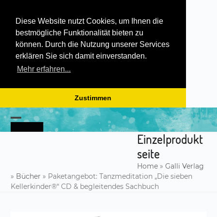
Diese Website nutzt Cookies, um Ihnen die
bestmögliche Funktionalität bieten zu
können. Durch die Nutzung unserer Services
erklären Sie sich damit einverstanden.
Mehr erfahren...
Zustimmen
Skip
to
Open
Close
content
Einzelprodukt
mobile
mobile
seite
menu
menu
Home
»
Galli Verlag
»
Bücher
»
Paketangebot: Tanzmeditation „Die sieben
Kellerkinder®“ CD & begleitendes Sachbuch