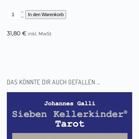
Paketangebot:
In den Warenkorb
Tanzmeditation
"Die
sieben
31,80
€
inkl. MwSt
Kellerkinder®"
CD
&
begleitendes
Sachbuch
Menge
DAS KÖNNTE DIR AUCH GEFALLEN …