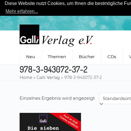
Diese Website nutzt Cookies, um Ihnen die bestmögliche Funk
Mehr erfahren...
Skip
to
content
Neu
Themen
Bücher
CDs
978-3-943072-37-2
Home
»
Galli Verlag
»
978-3-943072-37-2
Einzelnes Ergebnis wird angezeigt