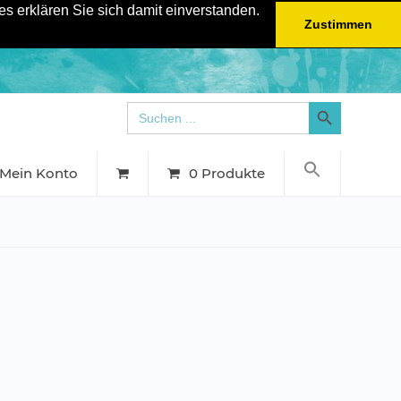
s erklären Sie sich damit einverstanden.
Zustimmen
Search Button
Search
for:
Mein Konto
0 Produkte