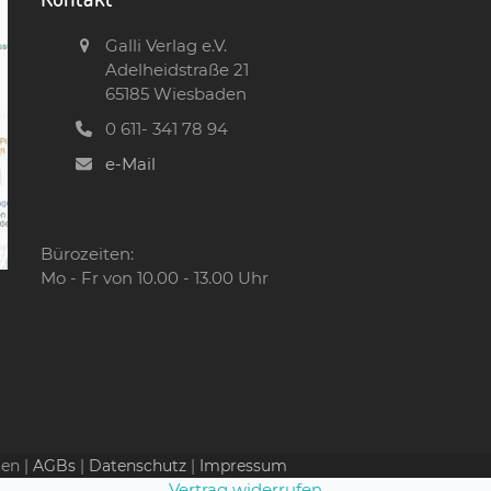
Galli Verlag e.V.
Adelheidstraße 21
65185 Wiesbaden
0 611- 341 78 94
e-Mail
Bürozeiten:
Mo - Fr von 10.00 - 13.00 Uhr
ten |
AGBs
|
Datenschutz
|
Impressum
Vertrag widerrufen