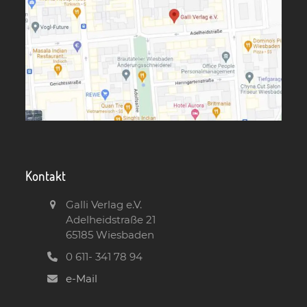
Kontakt
Galli Verlag e.V.
Adelheidstraße 21
65185 Wiesbaden
0 611- 341 78 94
e-Mail