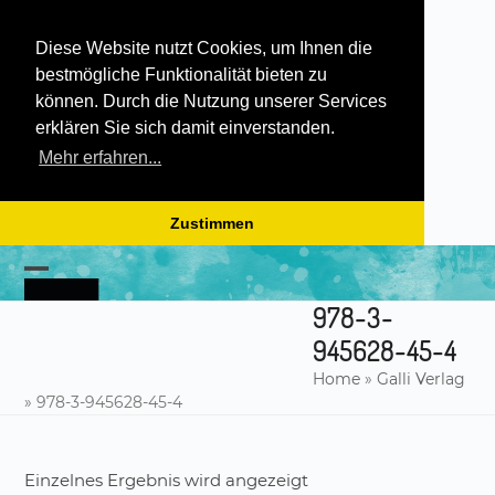
Diese Website nutzt Cookies, um Ihnen die
bestmögliche Funktionalität bieten zu
können. Durch die Nutzung unserer Services
erklären Sie sich damit einverstanden.
Mehr erfahren...
Zustimmen
Skip
to
Open
Close
content
978-3-
mobile
mobile
945628-45-4
menu
menu
Home
»
Galli Verlag
»
978-3-945628-45-4
Einzelnes Ergebnis wird angezeigt